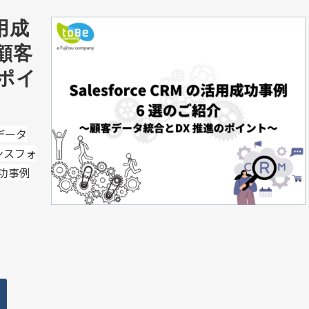
活用成
〜顧客
ポイ
客データ
ンスフォ
功事例