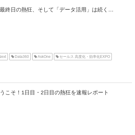
ナーと最終日の熱狂、そして「データ活用」は続く…
Next
Data360
AskOne
セールス 高度化・効率化EXPO
へようこそ！1日目・2日目の熱狂を速報レポート