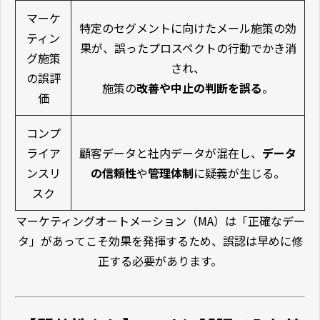
マーケ
特定のセグメントに向けたメール施策の効
ティン
果が、誤ったプロスペクトの行動でかき消
グ施策
され、
の誤評
施策の
改善や中止の判断を誤る
。
価
コンプ
ライア
顧客データと社内データが混在し、
データ
ンスリ
の信頼性
や
管理体制
に疑義が生じる。
スク
マーケティングオートメーション（MA）は「正確なデー
タ」があってこそ効果を発揮するため、誤認は早めに修
正する必要があります。