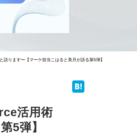
術〜ゆるっと語ります〜【マーケ担当こはると美月が語る第5弾】
rce活用術
第5弾】