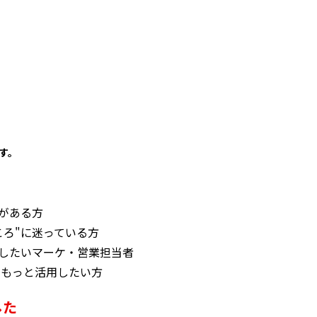
す。
味がある方
どころ"に迷っている方
に活用したいマーケ・営業担当者
forceをもっと活用したい方
した