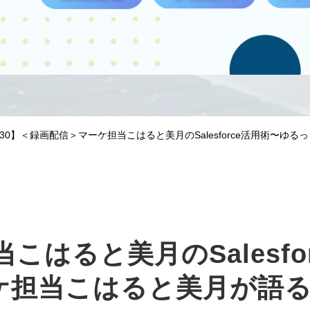
00~14:30】＜録画配信＞マーケ担当こはると美月のSalesforce活用
こはると美月のSalesfo
ケ担当こはると美月が語る