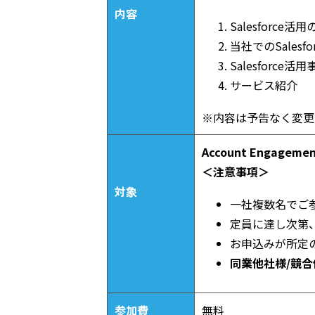
内容
Salesforce活
当社でのSalesf
Salesforce活用
サービス紹介
※内容は予告なく変更
Account Enga
＜注意事項＞
対象
一社複数名でご
定員に達し次第
お申込みが所定
同業他社様/競
参加費
無料