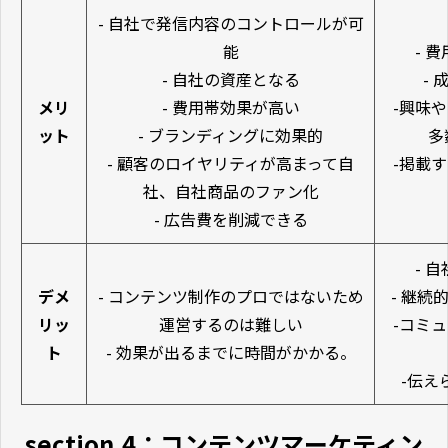
- 自社で発信内容のコントロールが可
能
- 
- 自社の資産となる
-
メリ
- 費用帯効果が高い
-興味
ット
- ブランディングに効果的
多
- 顧客のロイヤリティが高まって自
-掲載
社、自社商品のファン化
- 広告費を削減できる
- 
デメ
- コンテンツ制作のプロではないため
- 継
リッ
運営するのは難しい
-コミ
ト
- 効果が出るまでに時間がかかる。
-伝え
section.4：コンテンツマーケティン