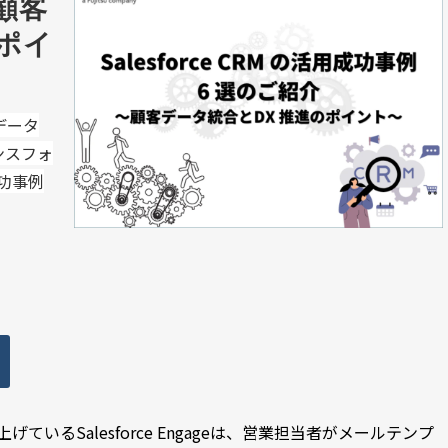
〜顧客
ポイ
客データ
ンスフォ
功事例
げているSalesforce Engageは、営業担当者がメールテンプ