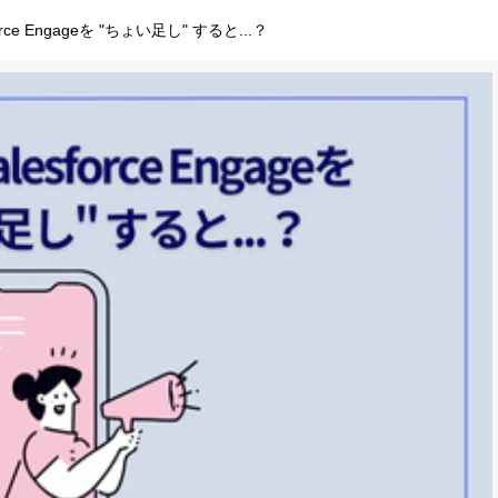
force Engageを "ちょい足し" すると...？