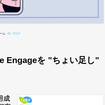
ーム
ブログ
rce Engageを "ちょい足し"
活用成