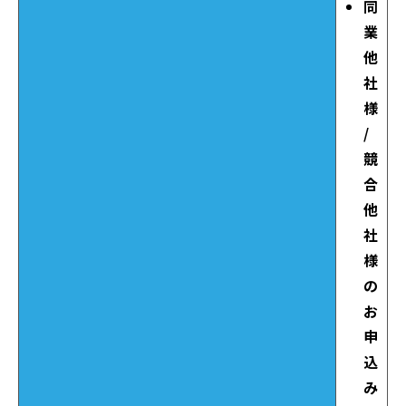
同
業
他
社
様
/
競
合
他
社
様
の
お
申
込
み