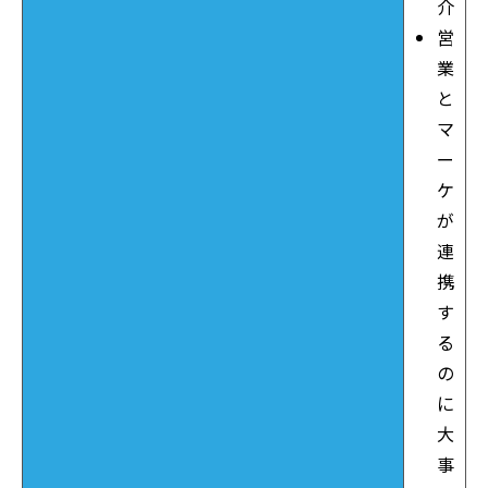
介
営
業
と
マ
ー
ケ
が
連
携
す
る
の
に
大
事