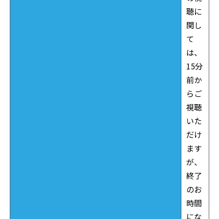
聴に
関し
て
は、
15分
前か
らご
視聴
いた
だけ
ます
が、
終了
のお
時間
にな