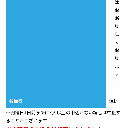
は
お
断
り
し
て
お
り
ま
す
。
参加費
無料
※開催日3日前までに3人以上の申込がない場合は中止す
ることがございます