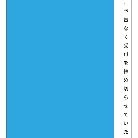
、
予
告
な
く
受
付
を
締
め
切
ら
せ
て
い
た