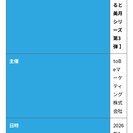
ると
美月
シリ
ーズ
第3
弾 】
主催
toB
eマ
ーケ
ティ
ング
株式
会社
日時
2026