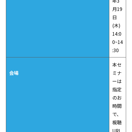
年3
月19
日
(木)
14:0
0~14
:30
本セ
会場
ミナ
ーは
指定
のお
時間
で、
視聴
URL