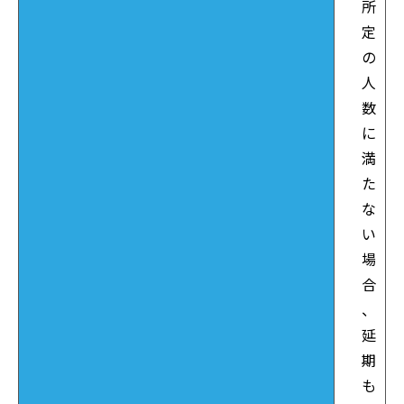
所
定
の
人
数
に
満
た
な
い
場
合
、
延
期
も