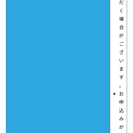
だ
く
場
合
が
ご
ざ
い
ま
す
。
お
申
込
み
が