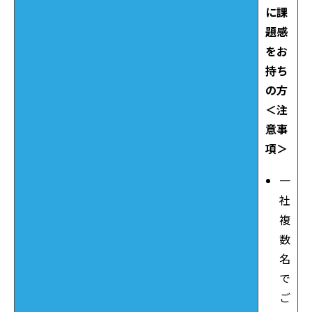
に課
題感
をお
持ち
の方
＜注
意事
項＞
一
社
複
数
名
で
ご