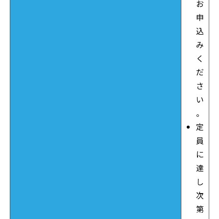
お
申
込
み
く
だ
さ
い
。
定
員
に
達
し
次
第