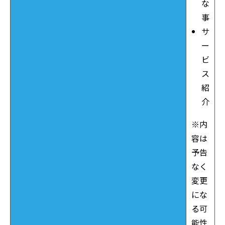
な
事
サ
ー
ビ
ス
紹
介
※内
容は
予告
なく
変更
にな
る可
能性