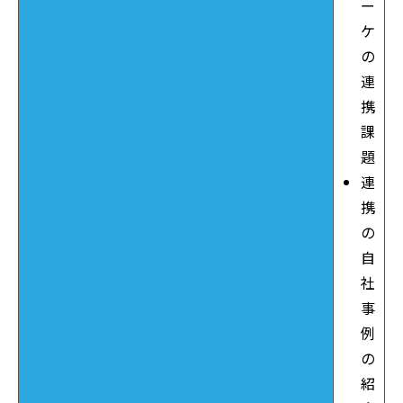
ー
ケ
の
連
携
課
題
連
携
の
自
社
事
例
の
紹