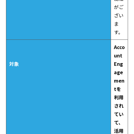
がご
ざい
ま
す。
Acco
unt
対象
Eng
age
men
tを
利用
され
てい
て、
活用