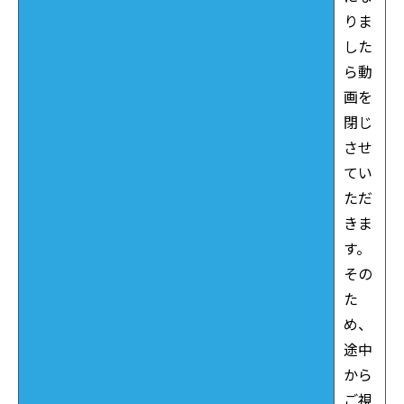
りま
した
ら動
画を
閉じ
させ
てい
ただ
きま
す。
その
た
め、
途中
から
ご視