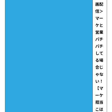
画配
信＞
マー
ケと
営業
バチ
バチ
して
る場
合じ
ゃな
い！
【マ
ーケ
担当
こは