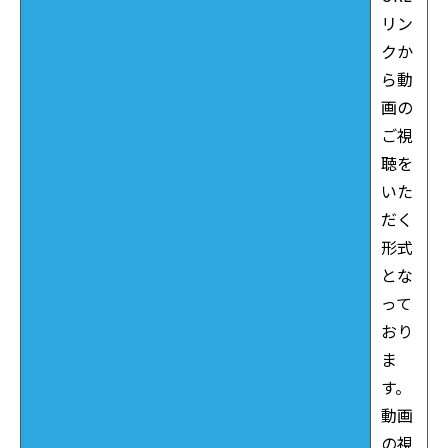
リン
クか
ら動
画の
ご視
聴を
いた
だく
形式
とな
って
おり
ま
す。
動画
の視