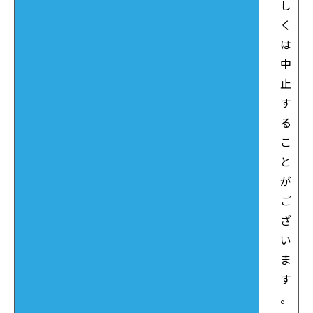
し
く
は
中
止
す
る
こ
と
が
ご
ざ
い
ま
す
。