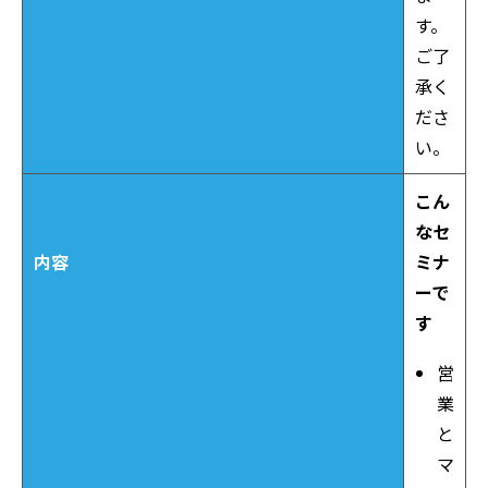
す。
ご了
承く
ださ
い。
こん
なセ
内容
ミナ
ーで
す
営
業
と
マ