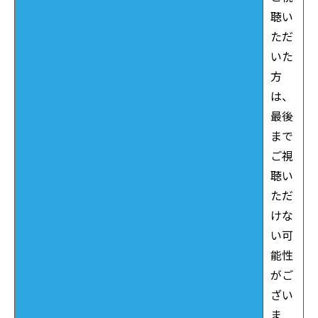
聴い
ただ
いた
方
は、
最後
まで
ご視
聴い
ただ
けな
い可
能性
がご
ざい
ま