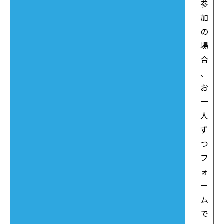
参
加
の
場
合
、
お
一
人
ず
つ
フ
ォ
ー
ム
で