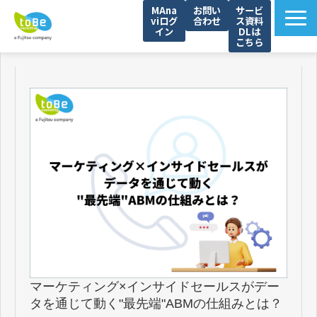
MAna
お問い
サービ
viログ
合わせ
ス資料
イン
DLは
こちら
toBeマーケティングの強み
サービス一覧
サービス資料一覧
解決できる課題
導入事例
セミナー
ブログ
資料ダウンロード一覧（WP）
マーケティング×インサイドセールスがデー
タを通じて動く"最先端"ABMの仕組みとは？