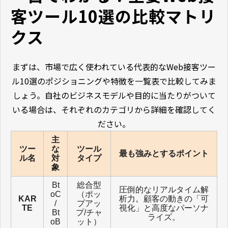
客ツール10選の比較マトリ
クス
まずは、市場で広く使われている代表的なWeb接客ツー
ル10選のポジショニングや特徴を一覧表で比較してみま
しょう。自社のビジネスモデルや目的に当たりがついて
いる場合は、それぞれのカテゴリから詳細を確認してく
ださい。
主
ツー
な
ツール
最も強みとするポイント
ル名
対
タイプ
象
Bt
総合型
圧倒的なリアルタイム解
oC
（ポッ
KAR
析力。顧客の動きの「可
/
プアッ
TE
視化」と高度なパーソナ
Bt
プ/チャ
ライズ。
oB
ット）