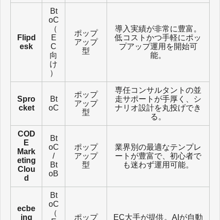
Bt
oC
（
導入実績が非常に豊富。
ポップ
Flipd
E
低コストかつ手軽にポッ
アップ
esk
C
プアップ運用を開始可
型
向
能。
け
）
専任コンサルタントの並
ポップ
Spro
Bt
走サポートが手厚く、シ
アップ
cket
oC
ナリオ設計を丸投げでき
型
る。
COD
Bt
E
oC
ポップ
業界別の最適なテンプレ
Mark
/
アップ
ートが豊富で、初心者で
eting
Bt
型
も迷わず運用可能。
Clou
oB
d
Bt
oC
ecbe
（
ing
ポップ
EC大手が提供。AIが自動