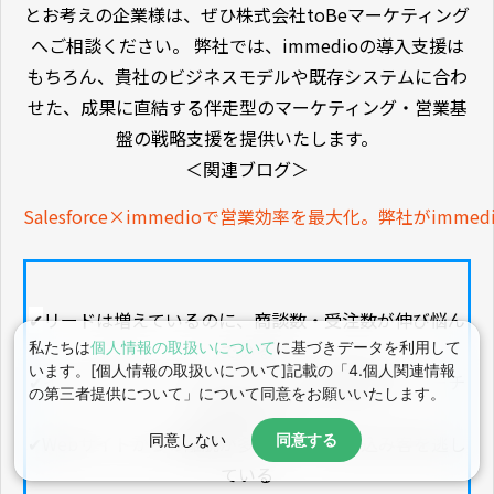
とお考えの企業様は、ぜひ株式会社toBeマーケティング
へご相談ください。 弊社では、immedioの導入支援は
もちろん、貴社のビジネスモデルや既存システムに合わ
せた、成果に直結する伴走型のマーケティング・営業基
盤の戦略支援を提供いたします。
＜関連ブログ＞
Salesforce×immedioで営業効率を最大化。弊社がimm
✔
リードは増えているのに、商談数・受注数が伸び悩ん
でいる
私たちは
個人情報の取扱いについて
に基づきデータを利用して
います。[個人情報の取扱いについて]記載の「4.個人関連情報
✔
インサイドセールスのリソースが日程調整やリサーチ
の第三者提供について」について同意をお願いいたします。
に忙殺される
✔
Webサイトからの離脱が多くホットな見込み客を逃し
同意しない
同意する
ている