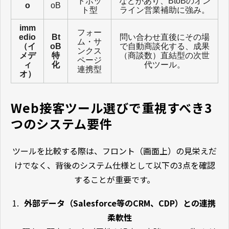
トボッ
などがあり、BtoBのオン
o
oB
ト型
ライン営業補助に強み。
imm
フォー
edio
Bt
問い合わせ直後にその場
ム・サ
（イ
oB
で自動商談化する、成果
ンクス
メデ
特
（商談数）直結型の次世
ページ
ィ
化
代ツール。
連携型
オ）
Web接客ツール選びで重視すべき3
つのシステム要件
ツールを比較する際は、フロント（画面上）の見栄えだ
けでなく、背後のシステム仕様として以下の3点を確認
することが重要です。
外部データ（Salesforce等のCRM、CDP）との連携
柔軟性