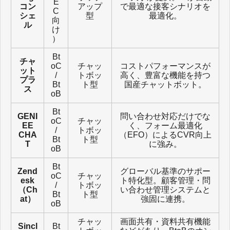
E
コン
アップ
で最適な接客シナリオを
C
シェ
型
最適化。
向
ル
け
）
Bt
チャ
oC
チャッ
コストパフォーマンスが
ット
/
トボッ
高く、豊富な機能を持つ
プラ
Bt
ト型
国産チャットボット。
ス
oB
Bt
GENI
問い合わせ対応だけでな
oC
チャッ
EE
く、フォーム最適化
/
トボッ
CHA
（EFO）によるCVR向上
Bt
ト型
T
に強み。
oB
Bt
Zend
グローバル基準のサポー
oC
チャッ
esk
ト特化型。顧客管理・問
/
トボッ
（Ch
い合わせ管理システムと
Bt
ト型
at）
強固に連携。
oB
チャッ
画面共有・資料共有機能
Sincl
Bt