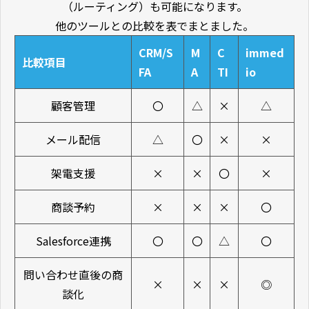
（ルーティング）も可能になります。
他のツールとの比較を表でまとました。
CRM/S
M
C
immed
比較項目
FA
A
TI
io
顧客管理
〇
△
×
△
メール配信
△
〇
×
×
架電支援
×
×
〇
×
商談予約
×
×
×
〇
Salesforce連携
〇
〇
△
〇
問い合わせ直後の商
×
×
×
◎
談化