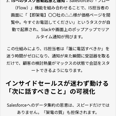
ISへのタスク自動起票と通知：
Salesforceの「フロー
（Flow）」機能を組み合わせることで、IS担当者の
画面に「【即架電】〇〇社の△△様が価格ページを閲
覧中。今すぐお電話してください」というタスクが自
動で起票され、Slackや画面上のポップアップでリア
ルタイム通知が飛びます。
この仕組みにより、IS担当者は「誰に電話すべきか」を
迷う時間がゼロになり、通知が来た瞬間に受話器を取る
だけで、顧客の検討熱量がマックスの状態で会話をスタ
ートできるようになります。
インサイドセールスが迷わず動ける
「次に話すべきこと」の可視化
Salesforceへのデータ集約の恩恵は、スピードだけでは
ありません。「架電の質」も担保されます。