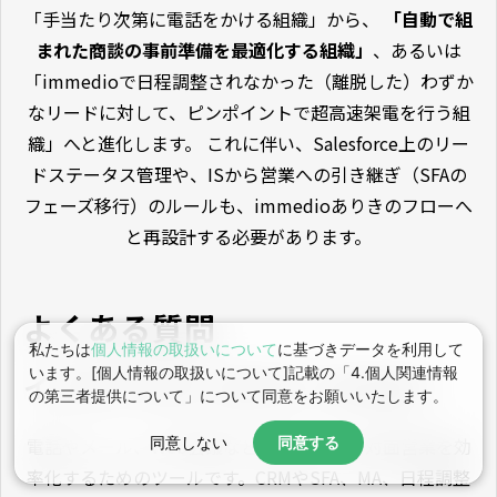
「手当たり次第に電話をかける組織」から、
「自動で組
まれた商談の事前準備を最適化する組織」
、あるいは
「immedioで日程調整されなかった（離脱した）わずか
なリードに対して、ピンポイントで超高速架電を行う組
織」へと進化します。 これに伴い、Salesforce上のリー
ドステータス管理や、ISから営業への引き継ぎ（SFAの
フェーズ移行）のルールも、immedioありきのフローへ
と再設計する必要があります。
よくある質問
私たちは
個人情報の取扱いについて
に基づきデータを利用して
います。[個人情報の取扱いについて]記載の「4.個人関連情報
インサイドセールスツールとは？
の第三者提供について」について同意をお願いいたします。
電話やメール、Web会議などを活用した非対面営業を効
同意しない
同意する
率化するためのツールです。CRMやSFA、MA、日程調整