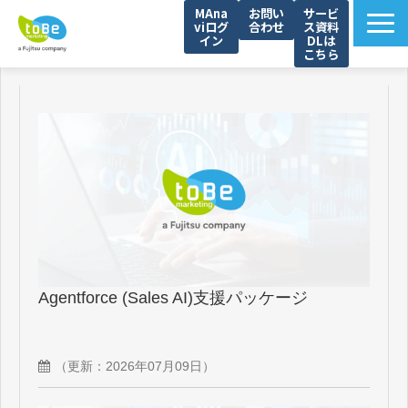
MAna
お問い
サービ
viログ
合わせ
ス資料
イン
DLは
こちら
toBeマーケティングの強み
サービス一覧
サービス資料一覧
解決できる課題
導入事例
セミナー
ブログ
Agentforce (Sales AI)支援パッケージ
資料ダウンロード一覧（WP）
（更新：
2026年07月09日
）