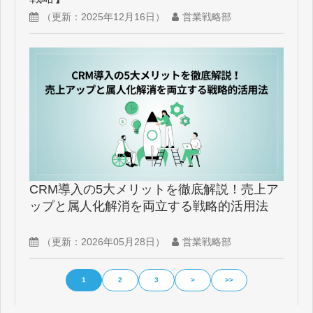
（更新：
2025年12月16日
）
営業戦略部
CRM導入の5大メリットを徹底解説！売上ア
ップと属人化解消を両立する戦略的活用法
（更新：
2026年05月28日
）
営業戦略部
1
2
3
>
>>