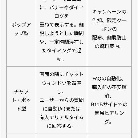
に、バナーやダイア
キャンペーンの
ログを
告知、限定クー
ポップア
重ねて表示する。離
ポンの
ップ型
脱しようとした瞬間
配布、離脱防止
や、一定時間滞在し
の資料案内。
たタイミングで起
動。
画面の隅にチャット
FAQの自動化、
ウィンドウを設置
購入前の不安解
チャッ
し、
消、
ト・ボッ
ユーザーからの質問
BtoBサイトでの
ト型
に自動(AI)または
簡易ヒアリン
有人でリアルタイム
グ。
に回答する。