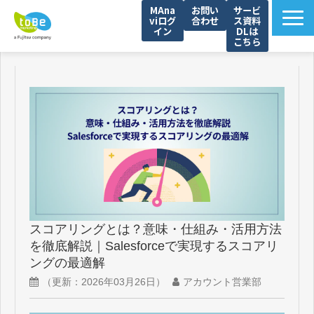
MAna
お問い
サービ
viログ
合わせ
ス資料
イン
DLは
こちら
toBeマーケティングの強み
サービス一覧
サービス資料一覧
解決できる課題
導入事例
セミナー
ブログ
スコアリングとは？意味・仕組み・活用方法
資料ダウンロード一覧（WP）
を徹底解説｜Salesforceで実現するスコアリ
ングの最適解
（更新：
2026年03月26日
）
アカウント営業部