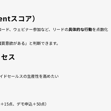
entスコア）
ロード、ウェビナー参加など、リードの
具体的な行動
を点数化
購買意欲がある」と判断できます。
ロセス
イドセールスの生産性を高めたい
15点、デモ申込＋50点）