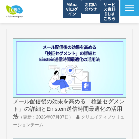
MAna
お問い
サービ
viログ
合わせ
ス資料
イン
DLは
こちら
toBeマーケティングの強み
サービス一覧
サービス資料一覧
解決できる課題
導入事例
セミナー
ブログ
メール配信後の効果を高める「検証セグメン
資料ダウンロード一覧（WP）
ト」の詳細とEinstein送信時間最適化の活用
法
（更新：
2026年07月07日
）
クリエイティブソリュ
ーションチーム