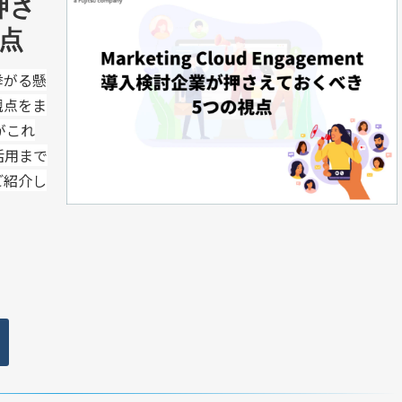
押さ
視点
挙がる懸
観点をま
がこれ
活用まで
ご紹介し