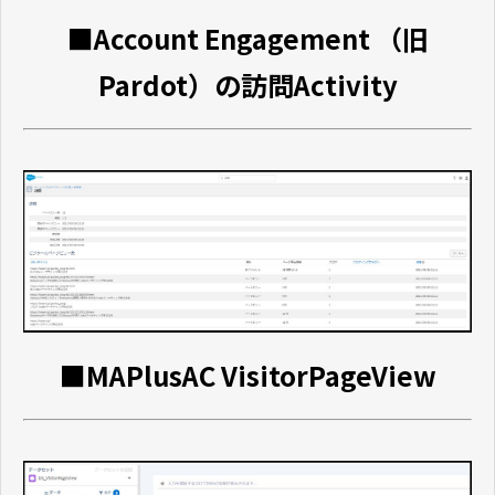
■Account Engagement （旧
Pardot）の訪問Activity
■MAPlusAC VisitorPageView